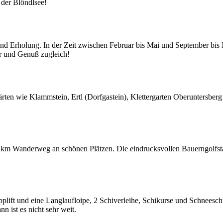
 der Blöndlsee!
nd Erholung. In der Zeit zwischen Februar bis Mai und September bis 
er und Genuß zugleich!
gärten wie Klammstein, Ertl (Dorfgastein), Klettergarten Oberuntersb
km Wanderweg an schönen Plätzen. Die eindrucksvollen Bauerngolfstati
pplift und eine Langlaufloipe, 2 Schiverleihe, Schikurse und Schneesch
n ist es nicht sehr weit.